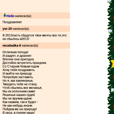
Небо
написал(а):
Поздравляю!
yur-20
написал(а):
В 2015пусть сбудутся твои мечты все те,что
не сбылось в2015!
nezabudka-6
написал(а):
Отличная погода!
И радует, и дразнит.
Вполне она пригодна
Достойно встретить праздник.
Со Старым Новым годом
Хочу тебя поздравить
И выйти на природу
Попробую заставить.
Но я, как заклинанья,
Твердить тебе не стану,
Чтоб сбылись все желанья,
Мы их исполним сами!
Решенья наших судеб
Мы не вручим удаче.
Как скажем, так и будет -
Не как-нибудь иначе.
Пойдем же на природу!
В леса, в глухую чащу!