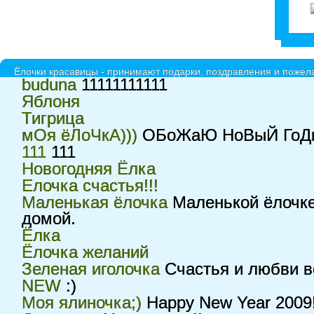
Ёлочки красавицы - принимают подарки, поздравления и пожела
buduna
11111111111
Яблоня
Тигрица
мОя ёЛоЧкА)))
ОБоЖаЮ НоВыЙ ГоДи
111
111
Новогодняя Ёлка
Елочка счастья!!!
Маленькая ёлочка
Маленькой ёлочке
домой.
Ёлка
Ёлочка желаний
Зеленая иголочка
Счастья и любви в
NEW
:)
Моя ялиночка;)
Happy New Year 2009!