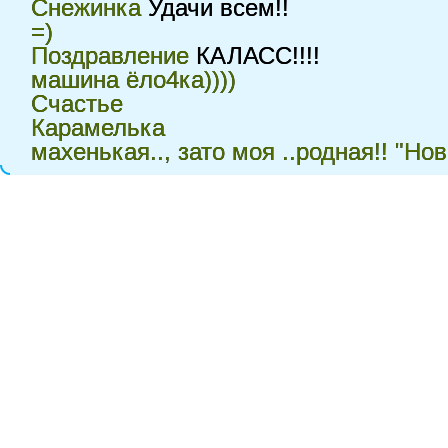
Cнежинка
Удачи всем!!
=)
Поздравление
КАЛАСС!!!!
машина ёло4ка))))
Счастье
Карамелька
махенькая.., зато моя ..родная!! "Но