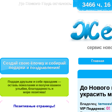
До Нового Года осталось:
3466 ч. 16
сервис нов
Главная
Создай свою ёлочку и собирай
подарки и поздравления!
Подари друзьям и себе праздник —
оставь пожелания и получи взамен
До Нового 
улыбки, благодарность и
море позитива!
украсить 
Владелец:
ternosvi
Позитивные страницы!
0!
VIP Подарков: