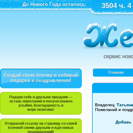
До Нового Года осталось:
3504 ч. 4
сервис нов
Главная
Создай свою ёлочку и собирай
подарки и поздравления!
Подари себе и друзьям праздник —
оставь пожелания и получи взамен
Владелец:
Татьян
улыбки, благодарность и
Пожеланий и позд
море позитива!
Добавь 
Отправляй ссылку на страницу со своей
ёлочкой своим друзьям и жди новых
поздравлений!