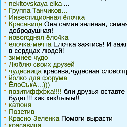
nekitovskaya elka
...
Группа Танчиков...
Инвестиционная ёлочка
Красавица
Она самая зелёная, самая
добродушная!
новогодняя ёло4ка
елочка-мечта
Елочка зажгись! И заж
в сердцах людей!
зимнее чудо
Люблю своих друзей
чудесница
красива,чудесная слово;п
йолко для форума
ЁлоСькА...)))
позитифффка!!!!
бли друзья оставте 
будет!!! хик хек!гыыы!!
катюня
Позетив
Красно-Зеленка
Помоги вырасти
красавица