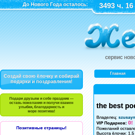
До Нового Года осталось:
3493 ч. 16
сервис нов
Главная
Создай свою ёлочку и собирай
подарки и поздравления!
Подари друзьям и себе праздник —
оставь пожелания и получи взамен
the best po
улыбки, благодарность и
море позитива!
Владелец:
szusay
0!
VIP Подарков:
Позитивные страницы!
Пожеланий оставле
Высота ёлочки: 1.5