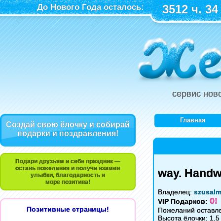
До Нового Года осталось:
3512 ч. 34
сервис нов
Главная
Создай свою ёлочку и собирай
подарки и поздравления!
Подари друзьям и себе праздник —
оставь пожелания и получи взамен
way. Handw
улыбки, благодарность и
море позитива!
Владелец:
szusal
0!
VIP Подарков:
Позитивные страницы!
Пожеланий оставле
Высота ёлочки: 1.5