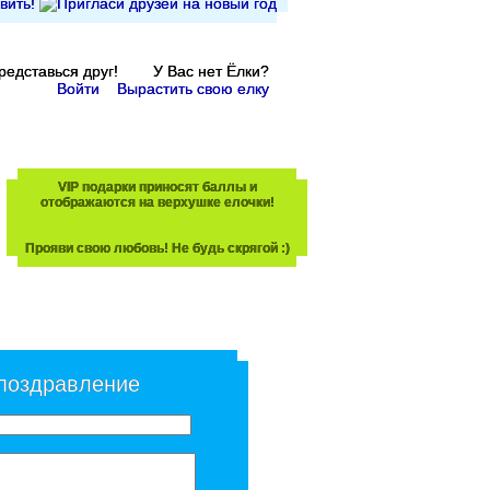
Представься друг! У Вас нет Ёлки?
Войти
Вырастить свою елку
VIP подарки приносят баллы и
отображаются на верхушке елочки!
Прояви свою любовь! Не будь скрягой :)
 поздравление