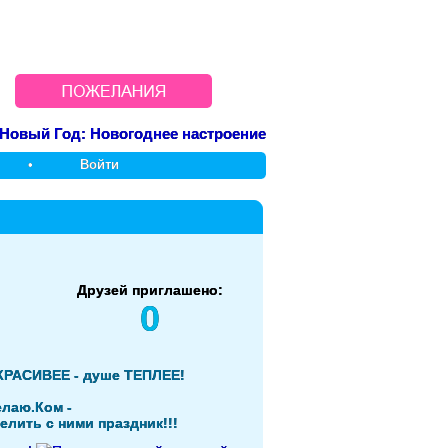
•
Войти
Друзей приглашено:
0
КРАСИВЕЕ - душе ТЕПЛЕЕ!
елаю.Ком -
елить с ними праздник!!!