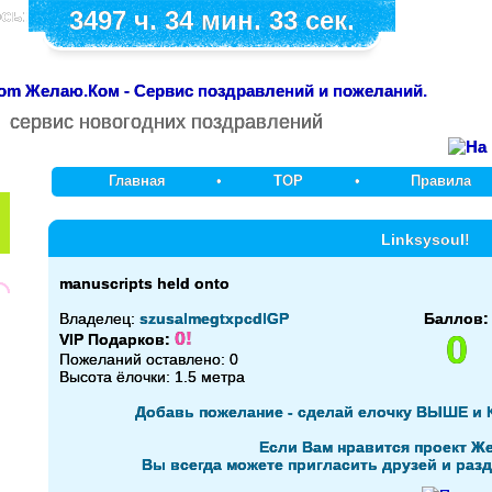
сь:
3497 ч. 34 мин. 33 сек.
сервис новогодних поздравлений
Главная
•
TOP
•
Правила
Linksysoul!
manuscripts held onto
Владелец:
szusalmegtxpcdlGP
Баллов:
0!
0
VIP Подарков:
Пожеланий оставлено: 0
Высота ёлочки: 1.5 метра
Добавь пожелание - сделай елочку ВЫШЕ и 
Если Вам нравится проект Ж
Вы всегда можете пригласить друзей и разд