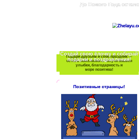
До Нового Года остало
Создай свою ёлочку и собирай
Подари друзьям и себе праздник —
подарки и поздравления!
оставь пожелания и получи взамен
улыбки, благодарность и
море позитива!
Позитивные страницы!