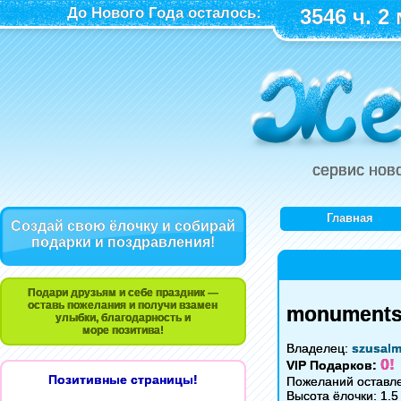
До Нового Года осталось:
3546 ч. 2 
сервис нов
Главная
Создай свою ёлочку и собирай
подарки и поздравления!
Подари друзьям и себе праздник —
оставь пожелания и получи взамен
monuments 
улыбки, благодарность и
море позитива!
Владелец:
szusal
0!
VIP Подарков:
Позитивные страницы!
Пожеланий оставле
Высота ёлочки: 1.5