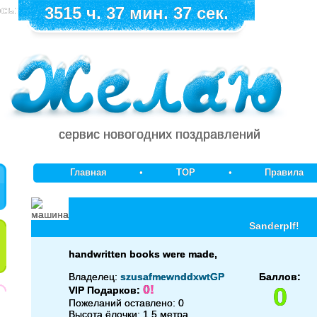
сь:
3515 ч. 37 мин. 37 сек.
сервис новогодних поздравлений
Главная
•
TOP
•
Правила
Sanderplf!
handwritten books were made,
Владелец:
szusafmewnddxwtGP
Баллов:
0!
0
VIP Подарков:
Пожеланий оставлено: 0
Высота ёлочки: 1.5 метра