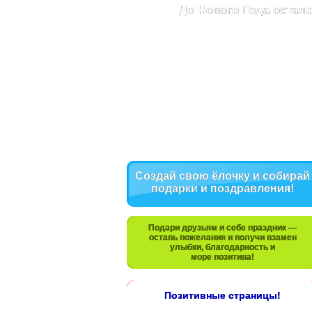
До Нового Года остало
Создай свою ёлочку и собирай
подарки и поздравления!
Подари друзьям и себе праздник —
оставь пожелания и получи взамен
улыбки, благодарность и
море позитива!
Позитивные страницы!