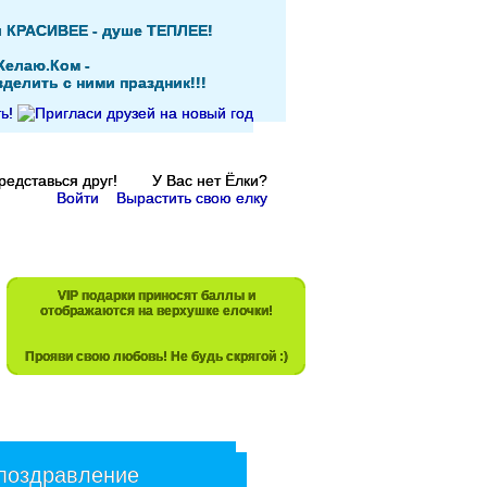
и КРАСИВЕЕ - душе ТЕПЛЕЕ!
Желаю.Ком -
делить с ними праздник!!!
Представься друг! У Вас нет Ёлки?
Войти
Вырастить свою елку
VIP подарки приносят баллы и
отображаются на верхушке елочки!
Прояви свою любовь! Не будь скрягой :)
 поздравление