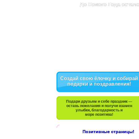
До Нового Года остало
Создай свою ёлочку и собирай
подарки и поздравления!
Подари друзьям и себе праздник —
оставь пожелания и получи взамен
улыбки, благодарность и
море позитива!
Позитивные страницы!