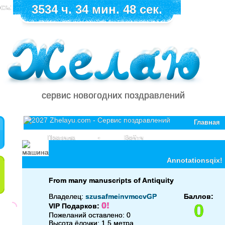
сь:
3534 ч. 34 мин. 48 сек.
сервис новогодних поздравлений
Главная
Правила
•
Войти
Annotationsqix!
From many manuscripts of Antiquity
Владелец:
szusafmeinvmccvGP
Баллов:
0!
0
VIP Подарков:
Пожеланий оставлено: 0
Высота ёлочки: 1.5 метра