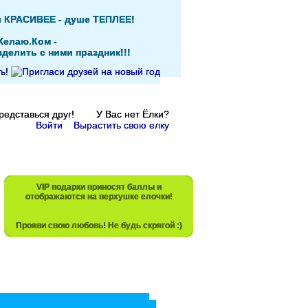
и КРАСИВЕЕ - душе ТЕПЛЕЕ!
Желаю.Ком -
делить с ними праздник!!!
Представься друг! У Вас нет Ёлки?
Войти
Вырастить свою елку
VIP подарки приносят баллы и
отображаются на верхушке елочки!
Прояви свою любовь! Не будь скрягой :)