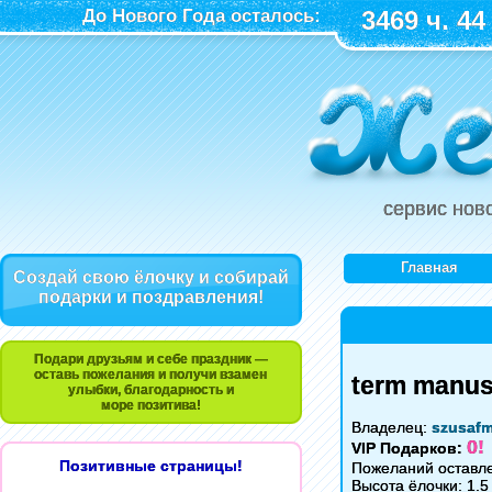
До Нового Года осталось:
3469 ч. 44
сервис нов
Главная
Создай свою ёлочку и собирай
подарки и поздравления!
Подари друзьям и себе праздник —
оставь пожелания и получи взамен
term manusc
улыбки, благодарность и
море позитива!
Владелец:
szusaf
0!
VIP Подарков:
Позитивные страницы!
Пожеланий оставле
Высота ёлочки: 1.5