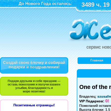
До Нового Года осталось:
3489 ч. 19
сервис нов
Главная
Создай свою ёлочку и собирай
подарки и поздравления!
Подари друзьям и себе праздник —
оставь пожелания и получи взамен
One of the 
улыбки, благодарность и
море позитива!
Владелец:
szusaf
0!
VIP Подарков:
Позитивные страницы!
Пожеланий оставле
Высота ёлочки: 1.5