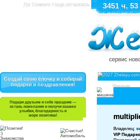
До Нового Года осталось:
3451 ч. 53
сервис нов
Создай свою ёлочку и собирай
подарки и поздравления!
Правила
Подари друзьям и себе праздник —
оставь пожелания и получи взамен
улыбки, благодарность и
multipli
море позитива!
Владелец:
s
VIP Подарк