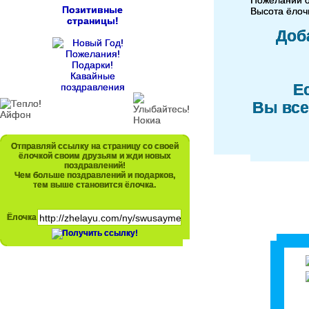
Пожеланий о
Позитивные
Высота ёлочк
страницы!
Доб
Е
Вы все
Отправляй ссылку на страницу со своей
ёлочкой своим друзьям и жди новых
поздравлений!
Чем больше поздравлений и подарков,
тем выше становится ёлочка.
Ёлочка