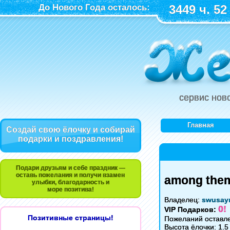
До Нового Года осталось:
3449 ч. 52
сервис нов
Главная
Создай свою ёлочку и собирай
подарки и поздравления!
Подари друзьям и себе праздник —
оставь пожелания и получи взамен
among them
улыбки, благодарность и
море позитива!
Владелец:
swusaym
0!
VIP Подарков:
Позитивные страницы!
Пожеланий оставле
Высота ёлочки: 1.5