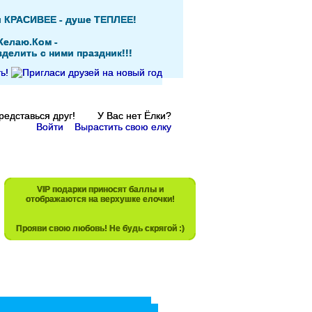
и КРАСИВЕЕ - душе ТЕПЛЕЕ!
Желаю.Ком -
делить с ними праздник!!!
Представься друг! У Вас нет Ёлки?
Войти
Вырастить свою елку
VIP подарки приносят баллы и
отображаются на верхушке елочки!
Прояви свою любовь! Не будь скрягой :)