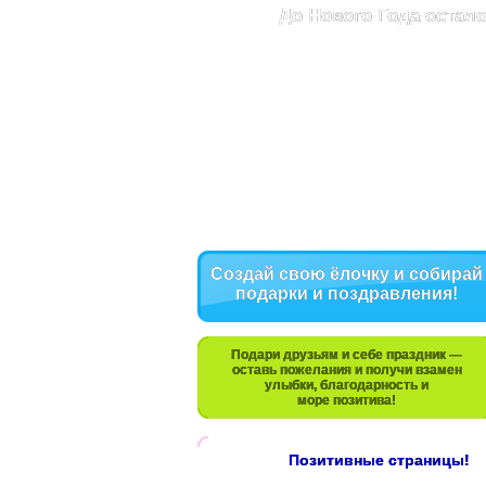
До Нового Года остало
Создай свою ёлочку и собирай
подарки и поздравления!
Подари друзьям и себе праздник —
оставь пожелания и получи взамен
улыбки, благодарность и
море позитива!
Позитивные страницы!