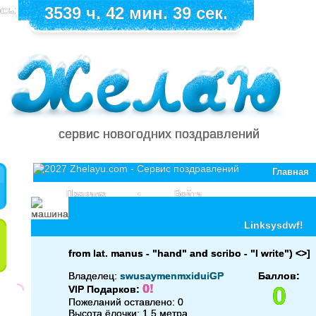
сь:
3539 ч. 42 мин. 39 сек.
сервис новогодних поздравлений
Главная
Правила
•
Войти
Linksysdwf!
from lat. manus - "hand" and scribo - "I write") <>]
Владелец:
swusaymenmxiduiGP
Баллов:
0!
0
VIP Подарков:
Пожеланий оставлено: 0
Высота ёлочки: 1.5 метра