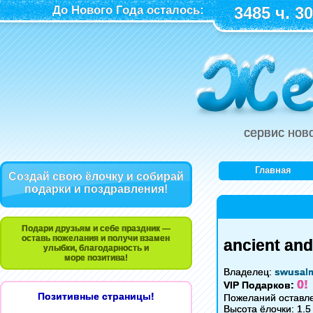
До Нового Года осталось:
3485 ч. 30
сервис нов
Главная
Создай свою ёлочку и собирай
подарки и поздравления!
Подари друзьям и себе праздник —
оставь пожелания и получи взамен
ancient and
улыбки, благодарность и
море позитива!
Владелец:
swusalm
0!
VIP Подарков:
Позитивные страницы!
Пожеланий оставле
Высота ёлочки: 1.5