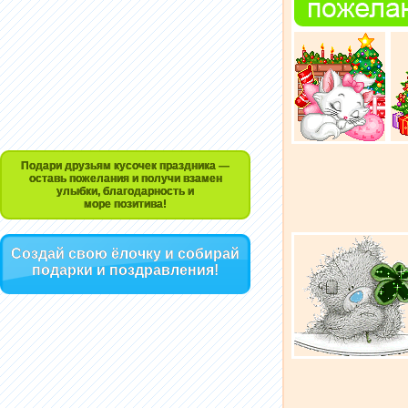
Подари друзьям кусочек праздника —
оставь пожелания и получи взамен
улыбки, благодарность и
море позитива!
Создай свою ёлочку и собирай
подарки и поздравления!