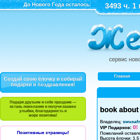
До Нового Года осталось:
3493 ч. 1 
сервис нов
Главная
Создай свою ёлочку и собирай
подарки и поздравления!
Подари друзьям и себе праздник —
оставь пожелания и получи взамен
book about 
улыбки, благодарность и
море позитива!
Владелец:
swusa
0!
VIP Подарков:
Позитивные страницы!
Пожеланий оставле
Высота ёлочки: 1.5