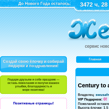
До Нового Года осталось:
3472 ч. 28
сервис нов
Главная
Создай свою ёлочку и собирай
подарки и поздравления!
Подари друзьям и себе праздник —
оставь пожелания и получи взамен
Century to 
улыбки, благодарность и
море позитива!
Владелец:
swusaf
0!
VIP Подарков:
Позитивные страницы!
Пожеланий оставле
Высота ёлочки: 1.5