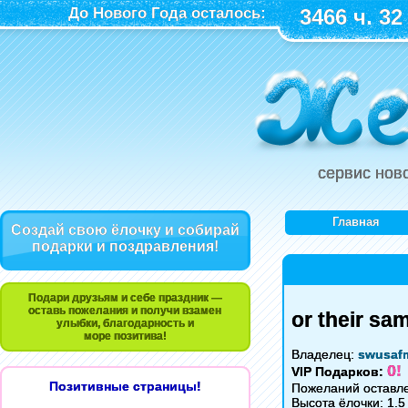
До Нового Года осталось:
3466 ч. 32
сервис нов
Главная
Создай свою ёлочку и собирай
подарки и поздравления!
Подари друзьям и себе праздник —
оставь пожелания и получи взамен
or their sa
улыбки, благодарность и
море позитива!
Владелец:
swusaf
0!
VIP Подарков:
Позитивные страницы!
Пожеланий оставле
Высота ёлочки: 1.5