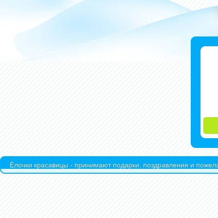
Ёлочки красавицы - принимают подарки, поздравления и пожела