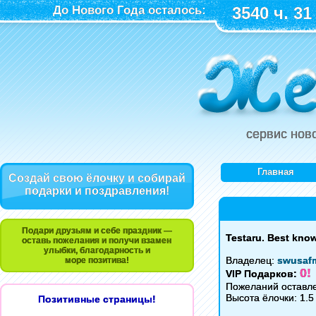
До Нового Года осталось:
3540 ч. 31
сервис нов
Главная
Создай свою ёлочку и собирай
подарки и поздравления!
Подари друзьям и себе праздник —
Testaru. Best kno
оставь пожелания и получи взамен
улыбки, благодарность и
Владелец:
swusaf
море позитива!
0!
VIP Подарков:
Пожеланий оставле
Высота ёлочки: 1.5
Позитивные страницы!