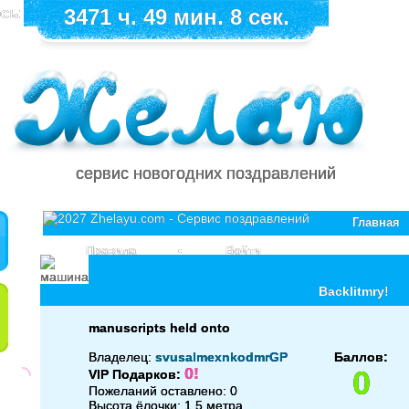
сь:
3471 ч. 49 мин. 8 сек.
сервис новогодних поздравлений
Главная
Правила
•
Войти
Backlitmry!
manuscripts held onto
Владелец:
svusalmexnkodmrGP
Баллов:
0!
0
VIP Подарков:
Пожеланий оставлено: 0
Высота ёлочки: 1.5 метра