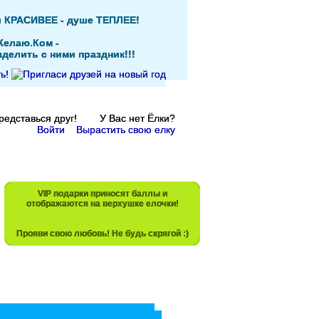
и КРАСИВЕЕ - душе ТЕПЛЕЕ!
Желаю.Ком -
делить с ними праздник!!!
Представься друг! У Вас нет Ёлки?
Войти
Вырастить свою елку
VIP подарки приносят баллы и
отображаются на верхушке елочки!
Прояви свою любовь! Не будь скрягой :)