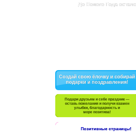
До Нового Года остало
Создай свою ёлочку и собирай
подарки и поздравления!
Подари друзьям и себе праздник —
оставь пожелания и получи взамен
улыбки, благодарность и
море позитива!
Позитивные страницы!