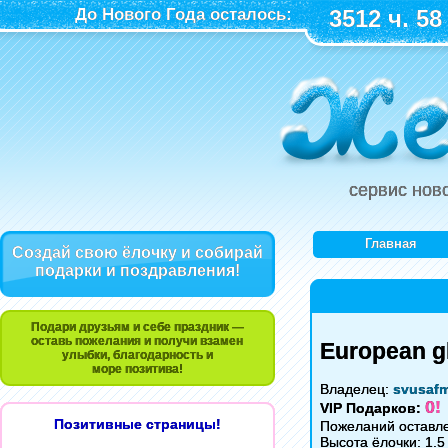
До Нового Года осталось:
3512 ч. 58
сервис нов
Главная
Создай свою ёлочку и собирай
подарки и поздравления!
Подари друзьям и себе праздник —
оставь пожелания и получи взамен
European gl
улыбки, благодарность и
море позитива!
Владелец:
svusaf
0!
VIP Подарков:
Позитивные страницы!
Пожеланий оставле
Высота ёлочки: 1.5