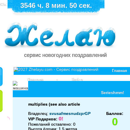
сь:
3546 ч. 8 мин. 49 сек.
сервис новогодних поздравлений
Главная
Правила
•
Войти
Serieshmm!
multiplies (see also article
Владелец:
svusafmesnudzprGP
Баллов:
0!
0
VIP Подарков:
Пожеланий оставлено: 0
Высота ёлочки: 1.5 метра