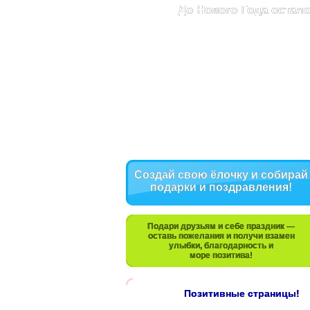
До Нового Года остало
Создай свою ёлочку и собирай
подарки и поздравления!
Подари друзьям и себе праздник —
оставь пожелания и получи взамен
улыбки, благодарность и
море позитива!
Позитивные страницы!