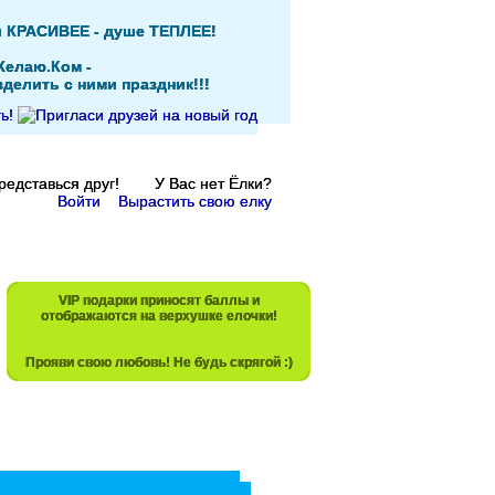
и КРАСИВЕЕ - душе ТЕПЛЕЕ!
Желаю.Ком -
делить с ними праздник!!!
Представься друг! У Вас нет Ёлки?
Войти
Вырастить свою елку
VIP подарки приносят баллы и
отображаются на верхушке елочки!
Прояви свою любовь! Не будь скрягой :)