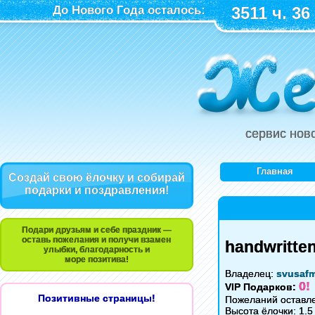
До Нового Года осталось:
3511 ч. 36
сервис нов
Главная
Создай свою ёлочку и собирай
подарки и поздравления!
Подари друзьям и себе праздник —
оставь пожелания и получи взамен
handwritte
улыбки, благодарность и
море позитива!
Владелец:
svusaf
0!
VIP Подарков:
Позитивные страницы!
Пожеланий оставле
Высота ёлочки: 1.5