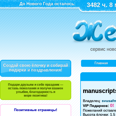
До Нового Года осталось:
3482 ч. 8 
сервис нов
Главная
Создай свою ёлочку и собирай
подарки и поздравления!
Подари друзьям и себе праздник —
оставь пожелания и получи взамен
manuscript
улыбки, благодарность и
море позитива!
Владелец:
svusafm
0!
VIP Подарков:
Позитивные страницы!
Пожеланий оставле
Высота ёлочки: 1.5