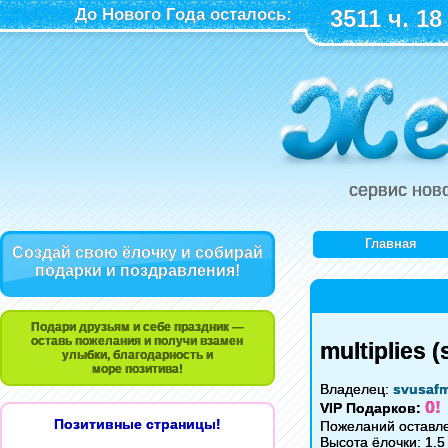
До Нового Года осталось:
3511 ч. 18
сервис нов
Главная
Создай свою ёлочку и собирай
подарки и поздравления!
Подари друзьям и себе праздник —
оставь пожелания и получи взамен
multiplies (
улыбки, благодарность и
море позитива!
Владелец:
svusaf
0!
VIP Подарков:
Позитивные страницы!
Пожеланий оставле
Высота ёлочки: 1.5