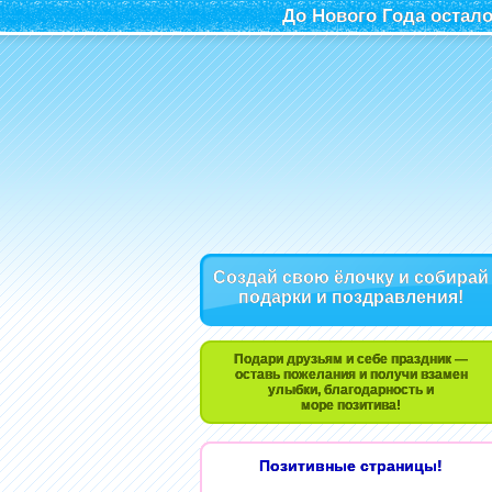
До Нового Года остало
Создай свою ёлочку и собирай
подарки и поздравления!
Подари друзьям и себе праздник —
оставь пожелания и получи взамен
улыбки, благодарность и
море позитива!
Позитивные страницы!