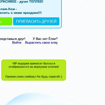
КРАСИВЕЕ - душе ТЕПЛЕЕ!
елаю.Ком -
елить с ними праздник!!!
Представься друг! У Вас нет Ёлки?
Войти
Вырастить свою елку
VIP подарки приносят баллы и
отображаются на верхушке елочки!
Прояви свою любовь! Не будь скрягой :)