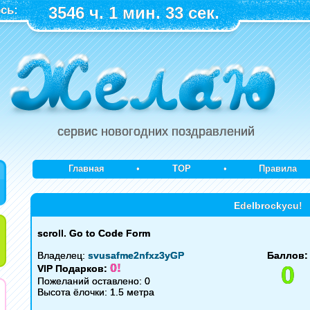
сь:
3546 ч. 1 мин. 33 сек.
сервис новогодних поздравлений
Главная
•
TOP
•
Правила
Edelbrockycu!
scroll. Go to Code Form
Владелец:
svusafme2nfxz3yGP
Баллов:
0!
0
VIP Подарков:
Пожеланий оставлено: 0
Высота ёлочки: 1.5 метра