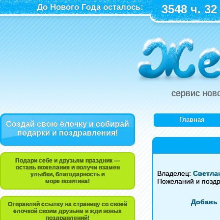
До Нового Года осталось:
3548 ч. 32
сервис нов
Главная
Создай свою ёлочку и собирай
подарки и поздравления!
Подари себе и друзьям праздник —
оставь пожелания и получи взамен
Владелец:
Светла
улыбки, благодарность и
Пожеланий и позд
море позитива!
Добавь 
Отправляй ссылку на страницу со своей
ёлочкой своим друзьям и жди новых
поздравлений!