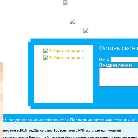
Оставь своё
Имя:
Поздравление:
ки, поздравления и пожелания! ( Последние активные странички )
аете мне в 2010 году)))и канешно Вас всех тоже с НГ!!!!всего вам наилучшего))
Всем,всем ,всем в Новом году большой любви,огромного счастья,крепкого здоровья и много