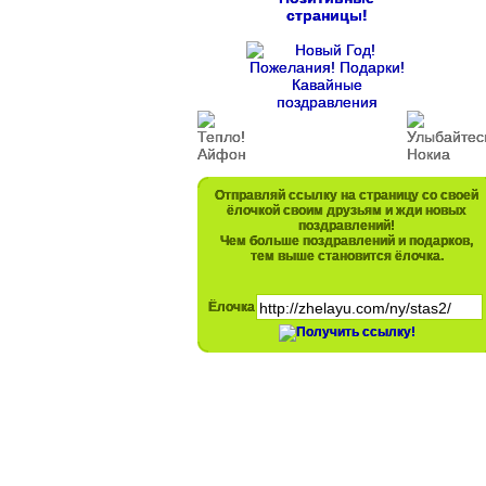
страницы!
Отправляй ссылку на страницу со своей
ёлочкой своим друзьям и жди новых
поздравлений!
Чем больше поздравлений и подарков,
тем выше становится ёлочка.
Ёлочка