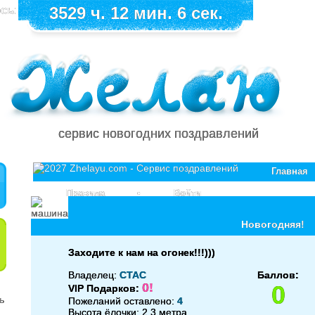
сь:
3529 ч. 12 мин. 6 сек.
сервис новогодних поздравлений
Главная
Правила
•
Войти
Новогодняя!
Заходите к нам на огонек!!!)))
Владелец:
СТАС
Баллов:
0!
0
VIP Подарков:
Пожеланий оставлено:
4
Высота ёлочки: 2.3 метра