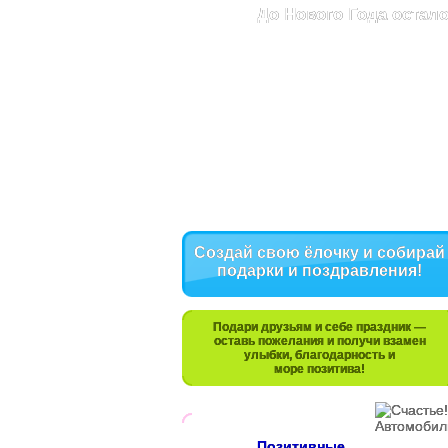
До Нового Года остало
Создай свою ёлочку и собирай
подарки и поздравления!
Подари друзьям и себе праздник —
оставь пожелания и получи взамен
улыбки, благодарность и
море позитива!
Позитивные