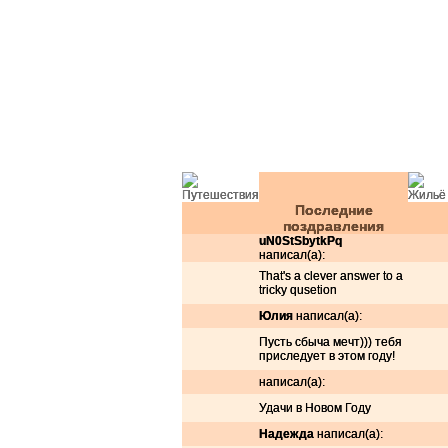
Последние
поздравления
uN0StSbytkPq
написал(а):
That's a clever answer to a
tricky qusetion
Юлия
написал(а):
Пусть сбыча мечт))) тебя
приследует в этом году!
написал(а):
Ёлочки красавицы - принимают подар
qw
Удачи в Новом Году
КРАСОТОЧКА!!!
Ёлочка счастья и радости
пишите всё што вы жел
Надежда
написал(а):
маленькая ранетка
Ёлочка любви,счастья,здоровья и благополучия!