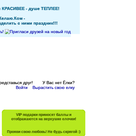
и КРАСИВЕЕ - душе ТЕПЛЕЕ!
Желаю.Ком -
делить с ними праздник!!!
Представься друг! У Вас нет Ёлки?
Войти
Вырастить свою елку
VIP подарки приносят баллы и
отображаются на верхушке елочки!
Прояви свою любовь! Не будь скрягой :)