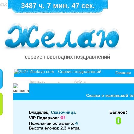
сь:
3487 ч. 7 мин. 47 сек.
сервис новогодних поздравлений
Главная
Правила
•
Войти
Сказка о маленькой ё
Владелец:
Сказочница
Баллов:
0!
0
VIP Подарков:
Пожеланий оставлено:
4
Высота ёлочки: 2.3 метра