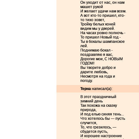
Он уходит от нас, он нам
КаТюХа
Пишите и дарите подарочки буду очень 
Новогодняя
Моя елочка новогодняя
машет рукой
JustCrazy
......
И желает удачи нам всем.
Moy yolochka
Zilyonaya yolochka
А вот кто-то пришел, кто-
Поздравь меня!
то тихо зовет,
ёлка пожелний игорьку
Ёленька
Моя ёлка высока, Достает до потолка...
Тройку белых коней
КРАСА
Новый год, нам только радость принесёт
видим мы у дверей.
ЕЛОЧКА ЛУЧШИХ ПОЖЕЛАНИЙ !
ВСЕХ ЖДУ В 
На часах ровно полночь -
Ёлочка,ёлочка-зелёная иголочка))) (для всех)
Зде
=)
То пришел Новый год -
Магия
))))
Ты в бокалы шампанское
в лесу родилась ёлочка
лей.
Поднимаю бокал -
поздравляю я вас,
Дорогие мои, С НОВЫМ
ГОДОМ!
Вы творите добро и
дарите любовь,
Несмотря на года и
погоду.
Терна
написал(а):
В этот праздничный
зимний день
Так похожа на сказку
природа,
И под елью синяя тень...
Что хотелось бы — пусть
случится,
То, что грезилось, —
сбудется пусть,
И хорошее настроение