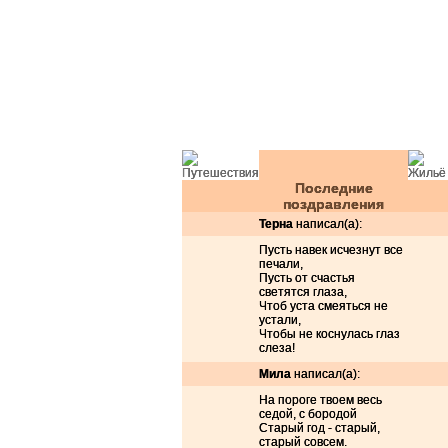
Последние
поздравления
Терна
написал(а):
Пусть навек исчезнут все
печали,
Пусть от счастья
светятся глаза,
Чтоб уста смеяться не
устали,
Чтобы не коснулась глаз
слеза!
Ёлочки красавицы - принимают подар
Мила
написал(а):
Ёлочка
Сайт нашей ёлочки http://5roses.ru
ЗЕЛЁНАЯ
=)
На пороге твоем весь
ЙОлоЧка!!!
Ну ка быстро всем оставлять пожелани
wmara xd
super elka
седой, с бородой
лохматая колючка)
поздравляю всех с наступающ
Старый год - старый,
моя ёлочка
старый совсем.
Моя