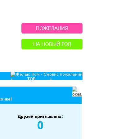
•
TOP
•
лочке!
Друзей приглашено:
0