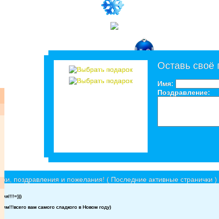
Оставь своё
Имя:
Поздравление:
ки, поздравления и пожелания! ( Последние активные странички )
я!!!!=)))
им!!!всего вам самого сладкого в Новом году)