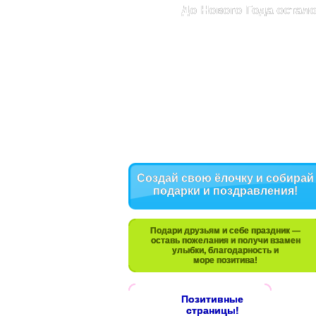
До Нового Года остало
Создай свою ёлочку и собирай
подарки и поздравления!
Подари друзьям и себе праздник —
оставь пожелания и получи взамен
улыбки, благодарность и
море позитива!
Позитивные
страницы!