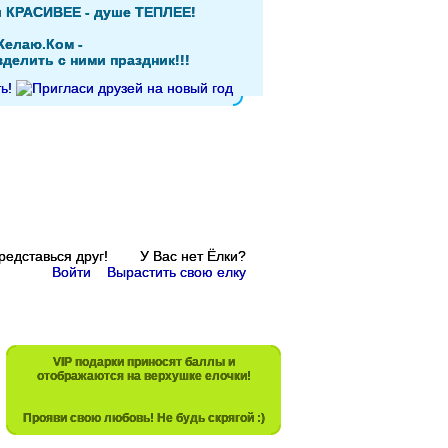
и КРАСИВЕЕ - душе ТЕПЛЕЕ!
Желаю.Ком -
делить с ними праздник!!!
Представься друг! У Вас нет Ёлки?
Войти
Вырастить свою елку
VIP подарки приносят баллы и
отображаются на верхушке елочки!
Прояви свою любовь! Не будь скрягой :)