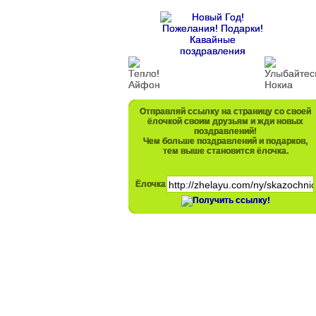
Отправляй ссылку на страницу со своей
ёлочкой своим друзьям и жди новых
поздравлений!
Чем больше поздравлений и подарков,
тем выше становится ёлочка.
Ёлочка