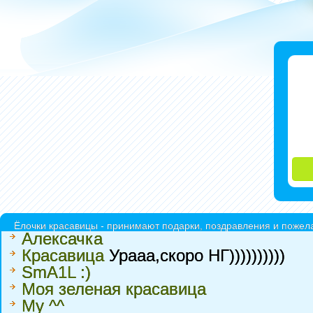
Ёлочки красавицы - принимают подарки, поздравления и пожела
Алексачка
Красавица
Урааа,скоро НГ))))))))))
SmA1L :)
Моя зеленая красавица
My ^^