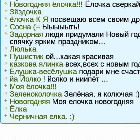
Новогодняя ёлочка!!!
Ёлочка сверкай 
Зёздочка
ёлочка К-Я
посвещаю всем своим др
Сосна (=
Ыыыыыть!
Задорная
люди придумали Новый год 
спячку ярким праздником...
Люлька
Пушистик
ой...какая красивая
казкова ялинка
всех,всех с новым го
Ёлушка-весёлушка
подари мне счас
йа Йолко !
йолко и ниипёт ...
Моя ёлочка!!!
Зеленоколочка
Зелёная, я колючая :)
Новогодняя
Моя елочка новогодняя
Ёлка
Черничная елка. :)