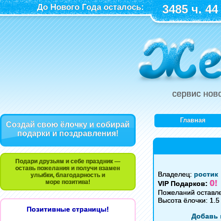
До Нового Года осталось:
3485 ч. 44
сервис нов
Главная
Создай свою ёлочку и собирай
подарки и поздравления!
Подари друзьям и себе праздник —
оставь пожелания и получи взамен
Владелец:
ростик
улыбки, благодарность и
0!
море позитива!
VIP Подарков:
Пожеланий оставле
Высота ёлочки: 1.5
Позитивные страницы!
Добавь 