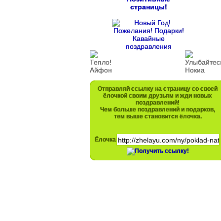
страницы!
Отправляй ссылку на страницу со своей
ёлочкой своим друзьям и жди новых
поздравлений!
Чем больше поздравлений и подарков,
тем выше становится ёлочка.
Ёлочка