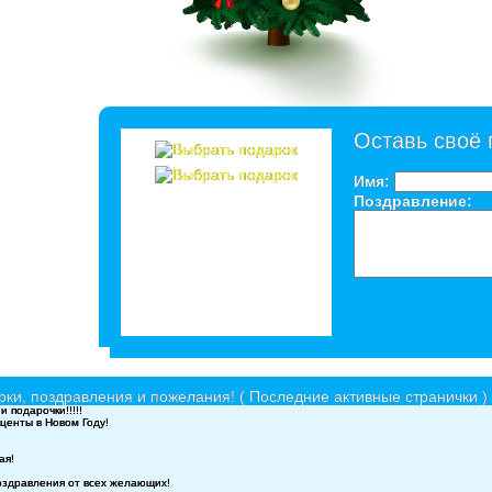
Оставь своё
Имя:
Поздравление:
ки, поздравления и пожелания! ( Последние активные странички )
 подарочки!!!!!
центы в Новом Году!
ая!
оздравления от всех желающих!