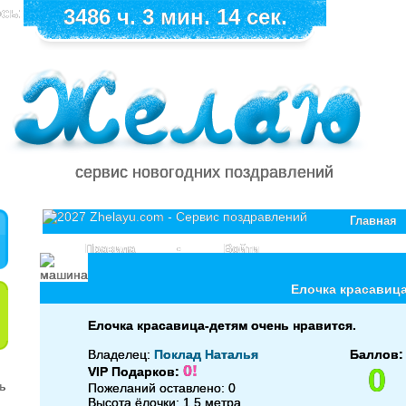
сь:
3486 ч. 3 мин. 14 сек.
сервис новогодних поздравлений
Главная
Правила
•
Войти
Елочка красавица
Елочка красавица-детям очень нравится.
Владелец:
Поклад Наталья
Баллов:
0!
0
VIP Подарков:
Пожеланий оставлено: 0
Высота ёлочки: 1.5 метра