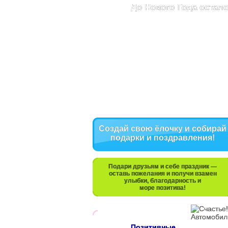
До Нового Года остало
Создай свою ёлочку и собирай
подарки и поздравления!
Подари друзьям и себе праздник —
оставь пожелания и получи взамен
улыбки, благодарность и
море позитива!
Позитивные