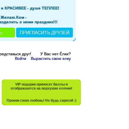
 и КРАСИВЕЕ - душе ТЕПЛЕЕ!
 Желаю.Ком -
азделить с ними праздник!!!
Представься друг! У Вас нет Ёлки?
Войти
Вырастить свою елку
VIP подарки приносят баллы и
отображаются на верхушке елочки!
Прояви свою любовь! Не будь скрягой :)