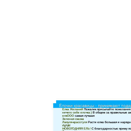
Ёлочки красавицы - принимают подар
Елка Желаний
Пожалик присылайте пожелания и
ничего себе елочка:)
В общем за правильные ак
елкООО
самая лучшая
Зеленая сказка
Лапуля-красотуля
Расти елка большая и нарядн
rfghjkl
НОВОГОДНЯЯ ЕЛЬ!
С благодарностью приму п