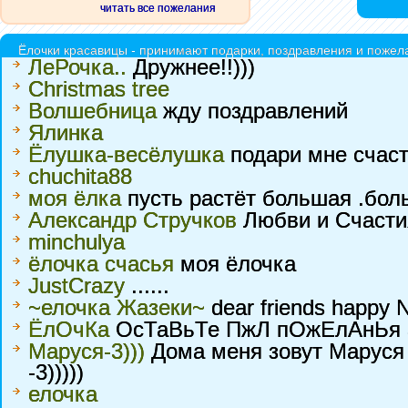
читать все пожелания
Ёлочки красавицы - принимают подарки, поздравления и пожела
ЛеРочка..
Дружнее!!)))
Christmas tree
Волшебница
жду поздравлений
Ялинка
Ёлушка-весёлушка
подари мне счас
chuchita88
моя ёлка
пусть растёт большая .бол
Александр Стручков
Любви и Счасти
minchulya
ёлочка счасья
моя ёлочка
JustCrazy
......
~елочка Жазеки~
dear friends happy Ne
ЁлОчКа
ОсТаВьТе ПжЛ пОжЕлАнЬя 
Маруся-3)))
Дома меня зовут Маруся 
-3)))))
елочка