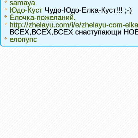
samaya
Юдо-Куст
Чудо-Юдо-Елка-Куст!!! ;-)
Ёлочка-пожеланий.
http://zhelayu.com/i/e/zhelayu-com-elka
ВСЕХ,ВСЕХ,ВСЕХ снаступающи НО
елопупс