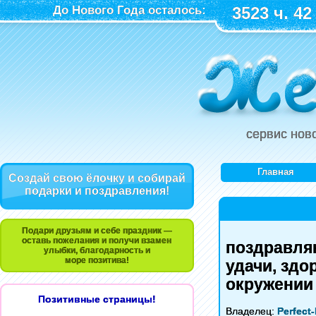
До Нового Года осталось:
3523 ч. 42
сервис нов
Главная
Создай свою ёлочку и собирай
подарки и поздравления!
Подари друзьям и себе праздник —
оставь пожелания и получи взамен
поздравля
улыбки, благодарность и
море позитива!
удачи, здо
окружении 
Позитивные страницы!
Владелец:
Perfect-