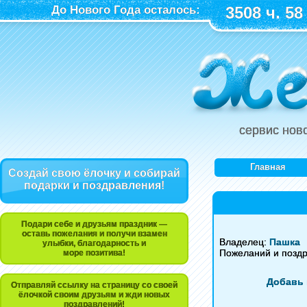
До Нового Года осталось:
3508 ч. 58
сервис нов
Главная
Создай свою ёлочку и собирай
подарки и поздравления!
Подари себе и друзьям праздник —
оставь пожелания и получи взамен
Владелец:
Пашка
улыбки, благодарность и
Пожеланий и позд
море позитива!
Добавь 
Отправляй ссылку на страницу со своей
ёлочкой своим друзьям и жди новых
поздравлений!