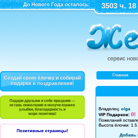
До Нового Года осталось:
3503 ч. 18
сервис нов
Главная
Создай свою ёлочку и собирай
подарки и поздравления!
Подари друзьям и себе праздник —
оставь пожелания и получи взамен
Владелец:
olga
улыбки, благодарность и
0!
море позитива!
VIP Подарков:
Пожеланий оставле
Высота ёлочки: 1.5
Позитивные страницы!
Добавь 