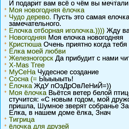
И подарит вам всё о чём вы мечтали
Моя новогодняя ёлочка
Чудо дерево.
Пусть это самая елочка
замечательного.
Елочка отборная иголочка.))))
Жду ва
Новогодняя
Моя елочка новогодняя
Кристюша
Очень приятно когда тебя 
Ёлка моей любви
Железногорск
Да прибудит с нами чи
X-Mas Tree
MyCeHa
Чудесное создание
Сосна (=
Ыыыыыть!
Ёлочка
ЖдУ пОзДрОвЛеНиЙ=))
Моя ёлочка
Вьётся ветер белой птиц
стучится: «С новым годом, мой дружо
пришла, Шумное зверят собранье За 
Елка, в нашем доме ёлка, Знач
Тигрица
ёлочка для друзей