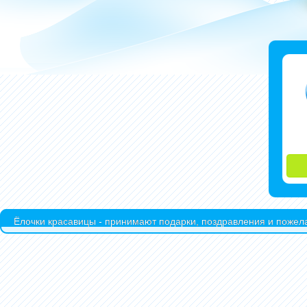
Ёлочки красавицы - принимают подарки, поздравления и пожела