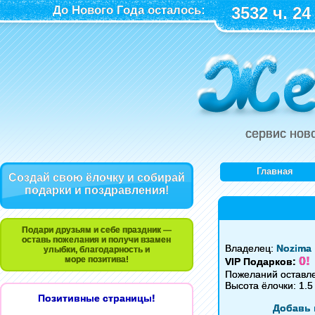
До Нового Года осталось:
3532 ч. 24
сервис нов
Главная
Создай свою ёлочку и собирай
подарки и поздравления!
Подари друзьям и себе праздник —
оставь пожелания и получи взамен
Владелец:
Nozima
улыбки, благодарность и
0!
море позитива!
VIP Подарков:
Пожеланий оставле
Высота ёлочки: 1.5
Позитивные страницы!
Добавь 