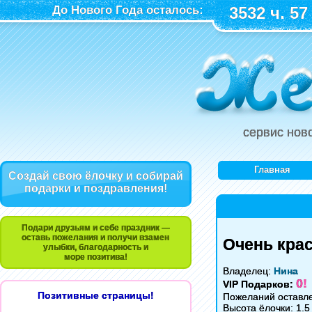
До Нового Года осталось:
3532 ч. 57
сервис нов
Главная
Создай свою ёлочку и собирай
подарки и поздравления!
Подари друзьям и себе праздник —
оставь пожелания и получи взамен
Очень кра
улыбки, благодарность и
море позитива!
Владелец:
Нина
0!
VIP Подарков:
Позитивные страницы!
Пожеланий оставле
Высота ёлочки: 1.5