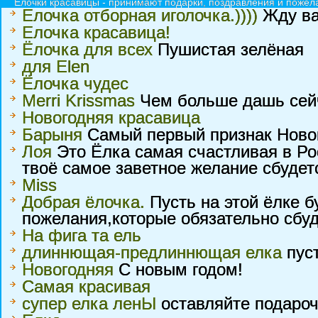
Ёлочки красавицы - принимают подарки, поздравления и пожела
Елочка отборная иголочка.))))
Жду ва
Елочка красавица!
Ёлочка для всех
Пушистая зелёная
для Elen
Ёлочка чудес
Merri Krissmas
Чем больше дашь сейч
Новогодняя красавица
Барыня
Самый первый признак Новог
Лоя
Это Ёлка самая счастливая в Ро
твоё самое заветное желание сбудетс
Miss
Добрая ёлочка.
Пусть на этой ёлке 
пожелания,которые обязательно сбуд
На фига та ель
длиннющая-предлиннющая елка
пуст
Новогодняя
С новым годом!
Самая красивая
супер елка ленЫ
оставляйте подароч