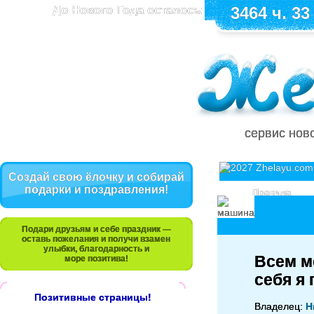
До Нового Года осталось:
3464 ч. 33
сервис нов
Создай свою ёлочку и собирай
подарки и поздравления!
Правила
Подари друзьям и себе праздник —
оставь пожелания и получи взамен
улыбки, благодарность и
Всем м
море позитива!
себя я 
Позитивные страницы!
Владелец:
Н