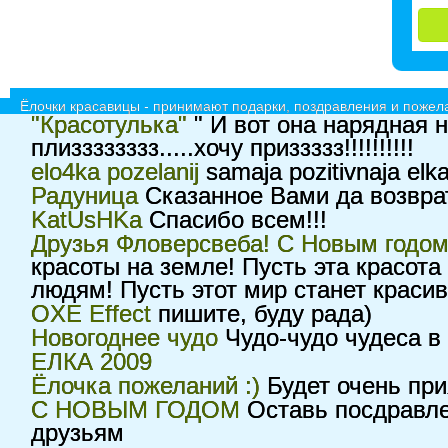
Ёлочки красавицы - принимают подарки, поздравления и пожела
"Красотулька"
" И вот она нарядная н
плизззззззз.....хочу приззззз!!!!!!!!!!
elo4ka pozelanij
samaja pozitivnaja elk
Радуница
Сказанное Вами да возврат
KatUsHKa
Спасибо всем!!!
Друзья Фловерсвеба! С Новым годом
красоты на земле! Пусть эта красота
людям! Пусть этот мир станет красив
OXE Effect
пишите, буду рада)
Новогоднее чудо
Чудо-чудо чудеса в 
ЕЛКА 2009
Ёлочка пожеланий :)
Будет очень при
С НОВЫМ ГОДОМ
Оставь посдравл
друзьям