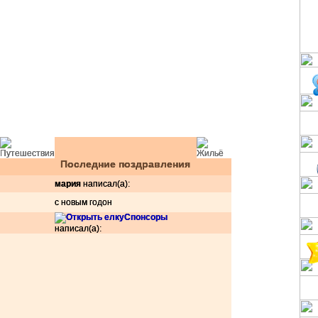
Последние поздравления
мария
написал(а):
с новым годон
Спонсоры
написал(а):