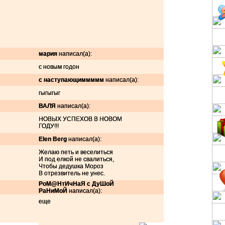
мария
написал(а):
с новым годон
c наступающиммммм
написал(а):
гыгыгыг
ВАЛЯ
написал(а):
НОВЫХ УСПЕХОВ В НОВОМ
ГОДУ!!!
Elen Berg
написал(а):
Желаю петь и веселиться
И под елкой не свалиться,
Чтобы дедушка Мороз
В отрезвитель не унес.
РоМ@НтИчНаЯ с ДуШоЙ
РаНиМоЙ
написал(а):
еще