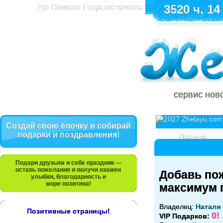
До Нового Года осталось:
3520 ч. 14
сервис нов
Создай свою ёлочку и собирай
подарки и поздравления!
Правила
Подари друзьям и себе праздник —
оставь пожелания и получи взамен
Добавь по
улыбки, благодарность и
море позитива!
максимум 
Владелец:
Натали
Позитивные страницы!
0!
VIP Подарков: