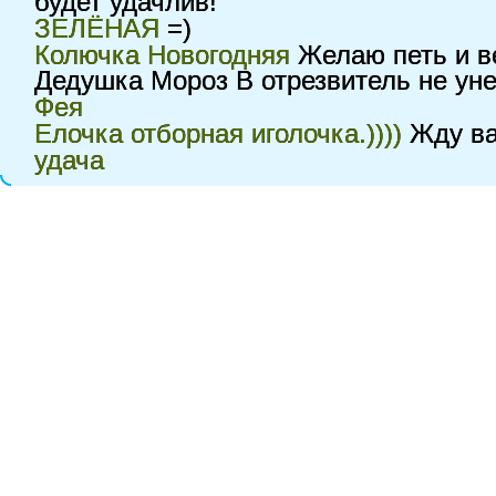
будет удачлив!
ЗЕЛЁНАЯ
=)
Колючка Новогодняя
Желаю петь и ве
Дедушка Мороз В отрезвитель не уне
Фея
Елочка отборная иголочка.))))
Жду ва
удача