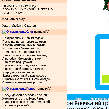
ЖЕЛАЮ В НОВОМ ГОДУ
ПОЗИТИВНЫХ ЭМОЦИЙ!И ЖЕЛАЮ
ВАМ БЕБИКА!
Ира
написал(а):
Удачи, Любви и Счастья!
Олег
написал(а):
Поздравляем с Новым годом!
Пусть начнется новым взлетом
К лучшим жизненным высотам
И хорошим в банке счетом
Принесет в делах согласье,
В личной жизни - много счастья,
А в любви - большой отдачи,
Это тоже ведь удача!
Пусть подарит радость встречи
В новогодний снежный вечер
И продлит на много лет
Вдруг зажженный в душах свет.
С новым счастьем! С Новым годом!
С новым в жизни поворотом!
Ирина
написал(а):
Среди друзей с веселой песней,
Ёлочки красавицы - принимают подарки, поздравления и пожела
Желаем встретить Новый год!
XxX|P.I.L.A|XxX
Это моя ёлочка ей гр
Пусть жизнь цветет еще чудесней,
Не зная горя и забот!
ты можешь всё изменить)))оСТАВЬ