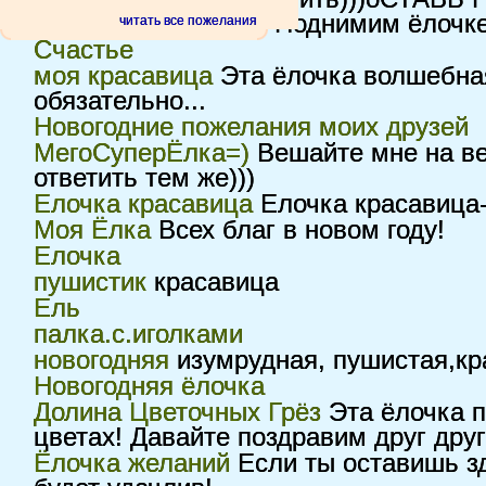
радоваться на 1%!! Поднимим ёлочк
читать все пожелания
Счастье
моя красавица
Эта ёлочка волшебная
обязательно...
Новогодние пожелания моих друзей
МегоСуперЁлка=)
Вешайте мне на ве
ответить тем же)))
Елочка красавица
Елочка красавица-
Моя Ёлка
Всех благ в новом году!
Елочка
пушистик
красавица
Ель
палка.с.иголками
новогодняя
изумрудная, пушистая,кр
Новогодняя ёлочка
Долина Цветочных Грёз
Эта ёлочка п
цветах! Давайте поздравим друг дру
Ёлочка желаний
Если ты оставишь зд