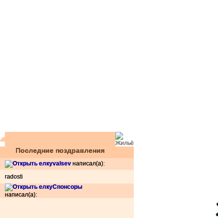
Последние поздравления
valsev
написал(а):
radosti
Спонсоры
написал(а):