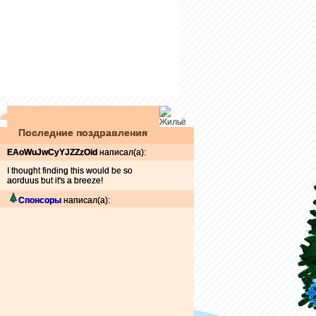
Последние поздравления
EAoWuJwCyYJZZzOid
написал(а):
I thought finding this would be so
aorduus but it's a breeze!
Спонсоры
написал(а):