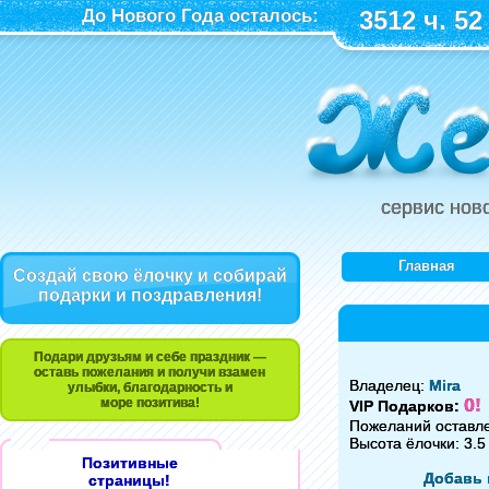
До Нового Года осталось:
3512 ч. 52
сервис нов
Главная
Создай свою ёлочку и собирай
подарки и поздравления!
Подари друзьям и себе праздник —
оставь пожелания и получи взамен
Владелец:
Mira
улыбки, благодарность и
0!
море позитива!
VIP Подарков:
Пожеланий оставл
Высота ёлочки: 3.5
Позитивные
Добавь 
страницы!