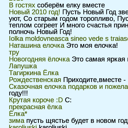
В гостях
соберём елку вместе
Новый 2010 год!
Пусть Новый Год зве
уют, Со старым годом торопливо, Пу
теплом согреет И много счастья при
полночь Новый Год!
Iolka moldovneasca sineo vede s traia
Наташина елочка
Это моя елочка!
тру
Новогодняя ёлочка
Это самая яркая и
Лапушка
Тагиркина Ёлка
Рождественская
Приходите,вместе - в
Сказочная елочка подарков и пожел
году!!!
Крутая короче :D
С:
прекрасная ёлка
Ёлка*
зима
пусть щястье будет в новом год
karoliuski
karoliuski