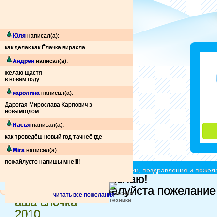
Юля
написал(а):
как делак как Ёлачка вирасла
Андрея
написал(а):
желаю щастя
в новам году
каролина
написал(а):
Дарогая Мирослава Карпович з
новымгодом
Насья
написал(а):
как проведёш новый год тачнеё где
Mira
написал(а):
пожайлусто напишы мне!!!!
Ёлочки красавицы - принимают подарки, поздравления и пожела
Ёлочка желаний
Желаю!
Моя
оставьте пожалуйста пожелание
читать все пожелания
аша елочка
2010