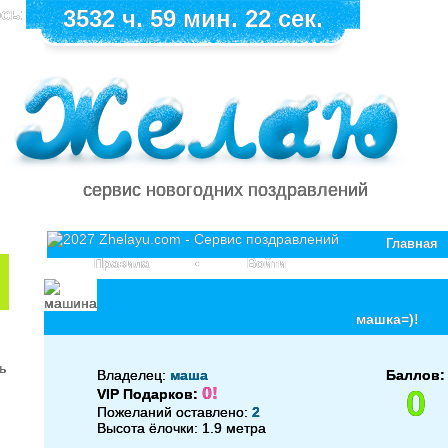
сь:
3532 ч. 59 мин. 22 сек.
сервис новогодних поздравлений
Главная
Правила
•
Войти
машка=)!
Владелец:
маша
Баллов:
0!
0
VIP Подарков:
Пожеланий оставлено:
2
Высота ёлочки: 1.9 метра