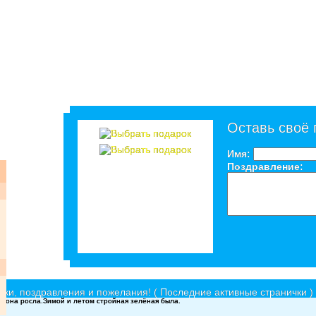
Оставь своё
Имя:
Поздравление:
ки, поздравления и пожелания! ( Последние активные странички )
су она росла.Зимой и летом стройная зелёная была.