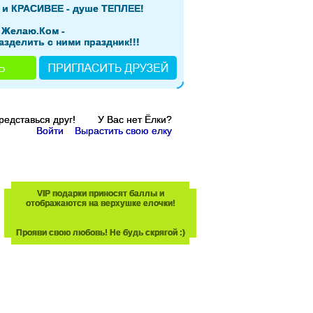
 и КРАСИВЕЕ - душе ТЕПЛЕЕ!
 Желаю.Ком -
азделить с ними праздник!!!
Представься друг! У Вас нет Ёлки?
Войти
Вырастить свою елку
VIP подарки приносят баллы и
отображаются на верхушке елочки!
Прояви свою любовь! Не будь скрягой :)