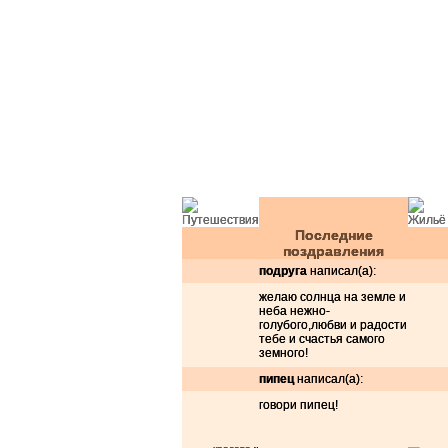
Последние
поздравления
подруга
написал(а):
желаю солнца на земле и
неба нежно-
голубого,любви и радости
тебе и счастья самого
земного!
пипец
написал(а):
говори пипец!
Ёлочки красавицы - принимают подар
Ёлочка красавица
В лесу родилась ёлочка в ле
Счастье!!!!
Пусть всем будет хорошо!!!!!!