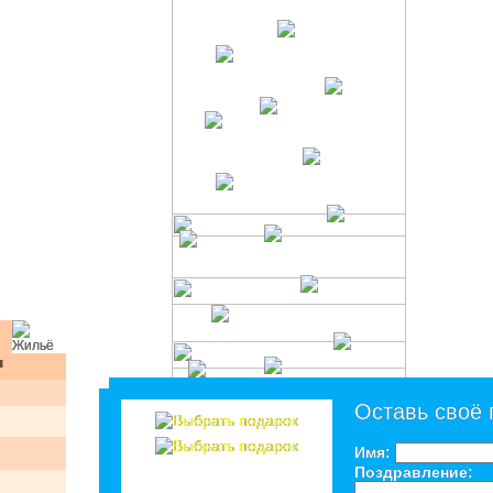
я
Оставь своё
Имя:
Поздравление: