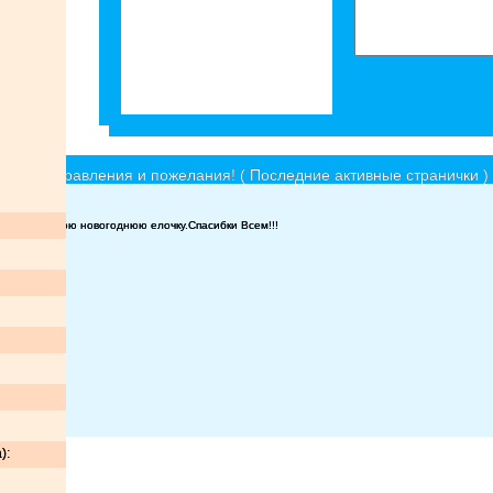
ки, поздравления и пожелания! ( Последние активные странички )
сех ёлок!
нарядить мою новогоднюю елочку.Спасибки Всем!!!
юю ночь!)))
лание!!!!
!
):