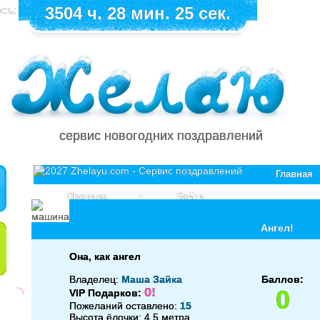
сь:
3504 ч. 28 мин. 25 сек.
сервис новогодних поздравлений
Главная
Правила
•
Войти
Ангел!
Она, как ангел
Владелец:
Маша Зайка
Баллов:
0!
0
VIP Подарков:
Пожеланий оставлено:
15
Высота ёлочки: 4.5 метра