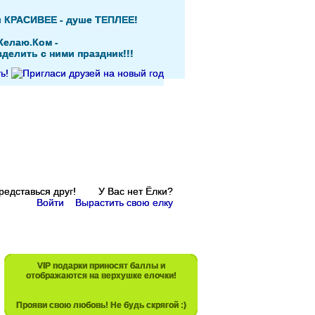
и КРАСИВЕЕ - душе ТЕПЛЕЕ!
Желаю.Ком -
делить с ними праздник!!!
Представься друг! У Вас нет Ёлки?
Войти
Вырастить свою елку
VIP подарки приносят баллы и
отображаются на верхушке елочки!
Прояви свою любовь! Не будь скрягой :)