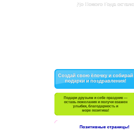
До Нового Года остало
Создай свою ёлочку и собирай
подарки и поздравления!
Подари друзьям и себе праздник —
оставь пожелания и получи взамен
улыбки, благодарность и
море позитива!
Позитивные страницы!