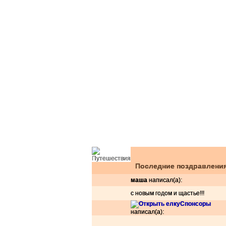
Последние поздравлени
маша
написал(а):
с новым годом и щастье!!!
Спонсоры
написал(а):