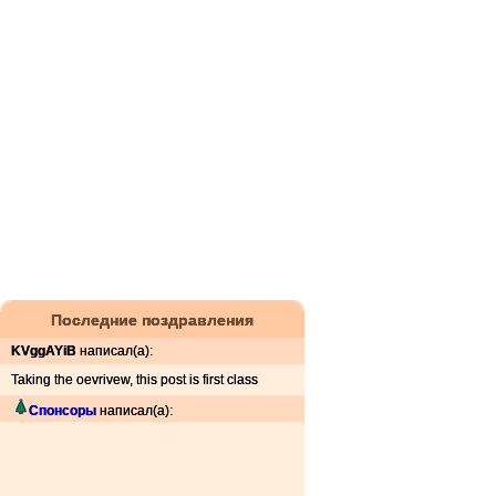
Последние поздравления
KVggAYiB
написал(а):
Taking the oevrivew, this post is first class
Спонсоры
написал(а):