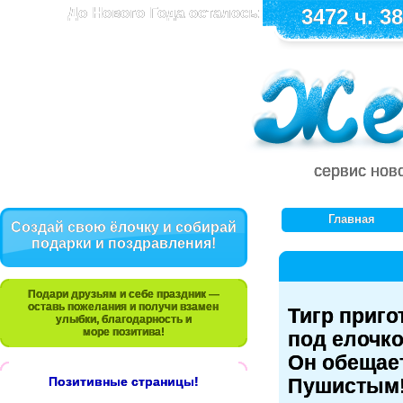
До Нового Года осталось:
3472 ч. 38
сервис нов
Главная
Создай свою ёлочку и собирай
подарки и поздравления!
Подари друзьям и себе праздник —
оставь пожелания и получи взамен
Тигр приго
улыбки, благодарность и
море позитива!
под елочко
Он обещае
Позитивные страницы!
Пушистым!!