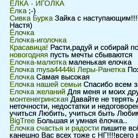
ЁЛКА - ИГОЛКА
Ёлка
;-)
Сивка Бурка
Зайка с наступающим!!!
Настя)
Ёлочка
Ёлочка-иголочка
Красавица!
Расти,радуй и собирай по
новогодняя
пусть мечты сбываются
Елочка-малютка
маленькая елочка
Ёлочка mysa4444ki Леры-Ранетка
Поз
Ёлочка
Самая высокая
Елочка нашей семьи
Спасибо всем за
Елочка желаний
Для меня и моих др
монтенегринская
Давайте не терять 
неточности, недостатки и недоговоре
учиться Любить, учиться быть Лю
BigTree
Большая и умная ёлочка..
Ёлочка счастья и радости
пишите всё
канешно Вас всех тоже с НГ!!!!всего