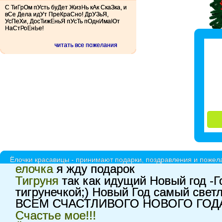
С ТиГрОм пУсть буДет ЖизНь кАк СкаЗка, и
вСе Дела идУт ПреКраСно! ДрУЗьЯ,
УсПеХи, ДосТижЕньЯ пУсТь пОднИмаЮт
НаСтРоЕнЬе!
читать все пожелания
Ёлочки красавицы - принимают подарки, поздравления и пожела
елочка
я жду подарок
Тигруня
так как идущий Новый год -Г
тигрунечкой;) Новый Год самый свет
ВСЕМ СЧАСТЛИВОГО НОВОГО ГОД
Счастье мое!!!