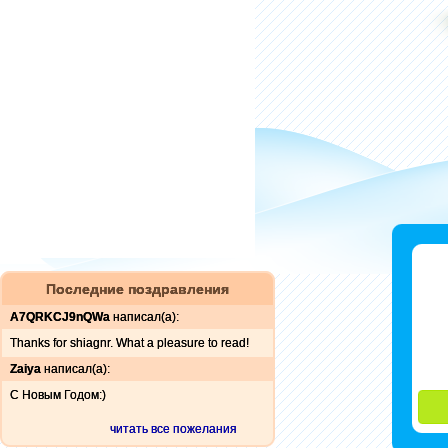
Последние поздравления
A7QRKCJ9nQWa
написал(а):
Thanks for shiagnr. What a pleasure to read!
Zaiya
написал(а):
С Новым Годом:)
читать все пожелания