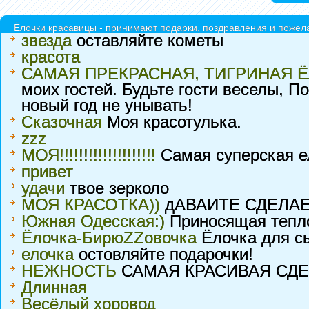
Ёлочки красавицы - принимают подарки, поздравления и пожела
звезда
оставляйте кометы
красота
САМАЯ ПРЕКРАСНАЯ, ТИГРИНАЯ ЁЛ
моих гостей. Будьте гости веселы, 
новый год не унывать!
Сказочная
Моя красотулька.
zzz
МОЯ!!!!!!!!!!!!!!!!!!!!
Самая суперская ел
привет
удачи
твое зерколо
МОЯ КРАСОТКА))
дАВАИТЕ СДЕЛАЕ
Южная Одесская:)
Приносящая тепло,
Ёлочка-БирюZZовочка
Ёлочка для сы
елочка
остовляйте подарочки!
НЕЖНОСТЬ
САМАЯ КРАСИВАЯ СДЕ
Длинная
Весёлый хоровод