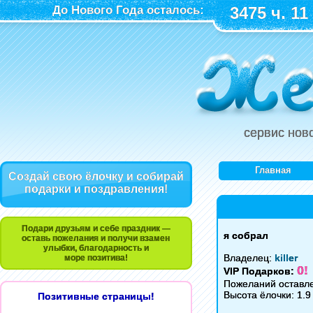
До Нового Года осталось:
3475 ч. 11
сервис нов
Главная
Создай свою ёлочку и собирай
подарки и поздравления!
Подари друзьям и себе праздник —
я собрал
оставь пожелания и получи взамен
улыбки, благодарность и
Владелец:
killer
море позитива!
0!
VIP Подарков:
Пожеланий оставл
Высота ёлочки: 1.9
Позитивные страницы!