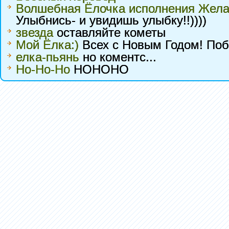
Волшебная Ёлочка исполнения Жел
Улыбнись- и увидишь улыбку!!))))
звезда
оставляйте кометы
Мой Ёлка:)
Всех с Новым Годом! Побо
елка-пьянь
но коментс...
Ho-Ho-Ho
HOHOHO