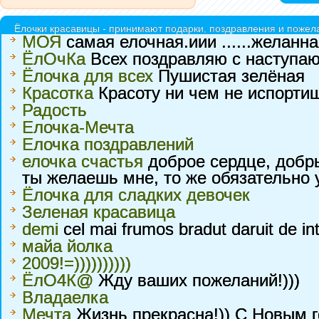
Ёлочки красавицы - принимают подарки, поздравления и пожела
МОЯ
самая елочная.иии ......желанн
ЁлОчКа
Всех поздравляю с наступа
Ёлочка для всех
Пушистая зелёная
Красотка
Красоту ни чем не испортиш
Радость
Елочка-Мечта
Елочка поздравлений
елочка счастья
доброе сердце, добры
ты желаешь мне, то же обязательно 
Ёлочка для сладких девочек
Зеленая красавица
demi
cel mai frumos bradut daruit de in
майа йолка
2009!=))))))))))
ЁлО4К@
Жду ваших пожеланий!)))
Владаелка
Мечта
Жизнь прекрасна!)) С Новым г