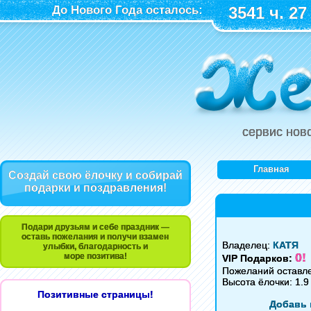
До Нового Года осталось:
3541 ч. 27
сервис нов
Главная
Создай свою ёлочку и собирай
подарки и поздравления!
Подари друзьям и себе праздник —
оставь пожелания и получи взамен
Владелец:
КАТЯ
улыбки, благодарность и
0!
море позитива!
VIP Подарков:
Пожеланий оставл
Высота ёлочки: 1.9
Позитивные страницы!
Добавь 