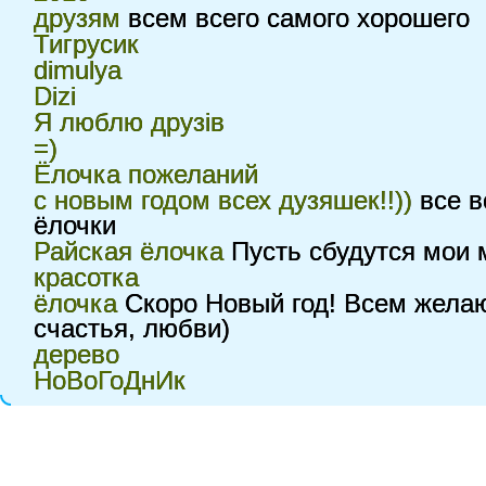
друзям
всем всего самого хорошего
Тигрусик
dimulya
Dizi
Я люблю друзів
=)
Ёлочка пожеланий
с новым годом всех дузяшек!!))
все в
ёлочки
Райская ёлочка
Пусть сбудутся мои 
красотка
ёлочка
Скоро Новый год! Всем желаю
счастья, любви)
дерево
НоВоГоДнИк