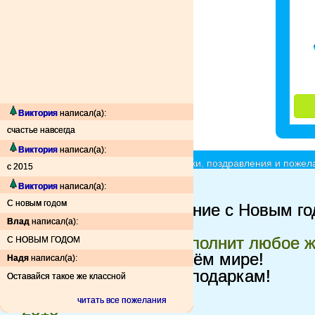
Виктория
написал(а):
счастье навсегда
Виктория
написал(а):
Ёлочки красавицы - принимают подарки, поздравления и пожела
с 2015
Rbrf
Виктория
написал(а):
Баоьаь
С новым годом
елка хуева
поздравление с Новым го
Влад
написал(а):
с дымом=)))
Ёлочка пушистая - исполнит любое 
С НОВЫМ ГОДОМ
пусть будет мир во всём мире!
Надя
написал(а):
LoveTanya
Буду рада подаркам!
Оставайся такое же классной
Кустик удовольствия
читать все пожелания
2010