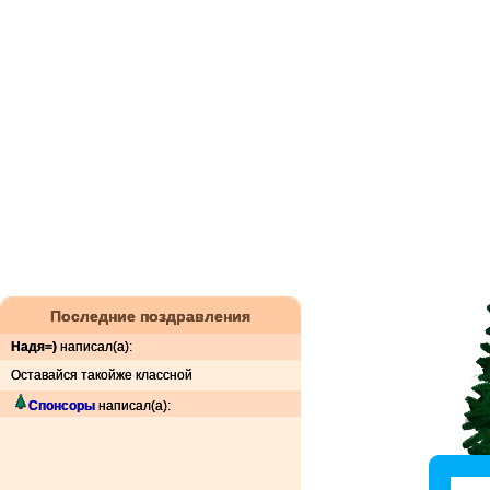
Последние поздравления
Надя=)
написал(а):
Оставайся такойже классной
Спонсоры
написал(а):