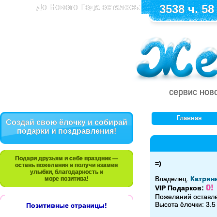
До Нового Года осталось:
3538 ч. 58
сервис нов
Главная
Создай свою ёлочку и собирай
подарки и поздравления!
Подари друзьям и себе праздник —
=)
оставь пожелания и получи взамен
улыбки, благодарность и
Владелец:
Катринк
море позитива!
0!
VIP Подарков:
Пожеланий оставл
Высота ёлочки: 3.5
Позитивные страницы!