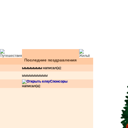
Последние поздравления
ыыыыыыы
написал(а):
ыыыыыыыыыы
Спонсоры
написал(а):