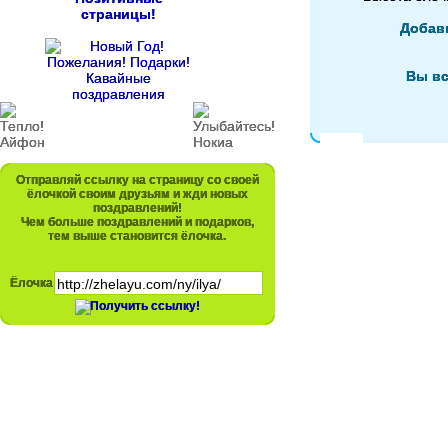
страницы!
Добав
Вы вс
Отправляй ссылку на страницу со своей
ёлочкой своим друзьям и жди новых
поздравлений!
Чем больше поздравлений и подарков,
тем выше становится ёлочка.
Ёлочка