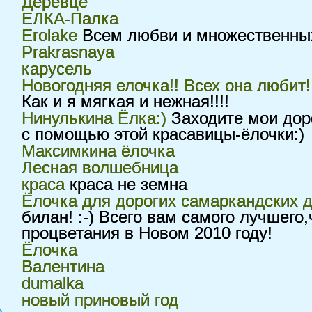
Деревце
ЕЛКА-Палка
Erolake
Всем любви и множественных 
Prakrasnaya
карусель
Новогодняя елочка!! Всех она любит!
Как и я мягкая и нежная!!!!
Нинулькина Ёлка:)
Заходите мои доро
с помощью этой красавицы-ёлочки:)
Максимкина ёлочка
Лесная волшебница
краса
краса не земна
Ёлочка для дорогих самаркандских д
билан! :-) Всего вам самого лучшего
процветания в Новом 2010 году!
Ёлочка
Валентина
dumalka
новый приновый год