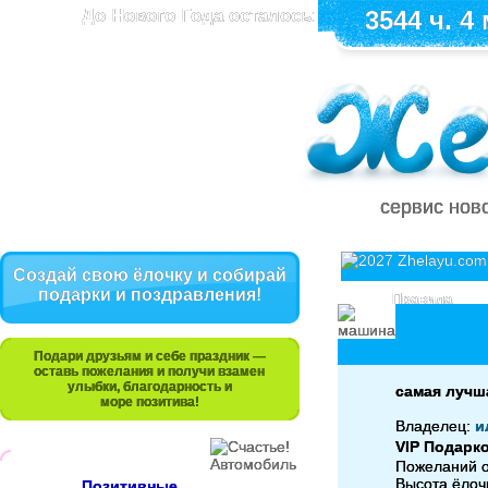
До Нового Года осталось:
3544 ч. 4 
сервис нов
Создай свою ёлочку и собирай
подарки и поздравления!
Правила
Подари друзьям и себе праздник —
оставь пожелания и получи взамен
улыбки, благодарность и
самая лучш
море позитива!
Владелец:
и
VIP Подарк
Пожеланий 
Высота ёлочк
Позитивные