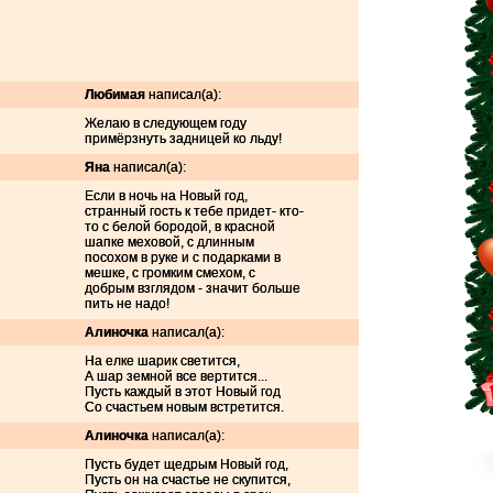
Любимая
написал(а):
Желаю в следующем году
примёрзнуть задницей ко льду!
Яна
написал(а):
Если в ночь на Новый год,
странный гость к тебе придет- кто-
то с белой бородой, в красной
шапке меховой, с длинным
посохом в руке и с подарками в
мешке, с громким смехом, с
добрым взглядом - значит больше
пить не надо!
Алиночка
написал(а):
На елке шарик светится,
А шар земной все вертится...
Пусть каждый в этот Новый год
Со счастьем новым встретится.
Алиночка
написал(а):
Пусть будет щедрым Новый год,
Пусть он на счастье не скупится,