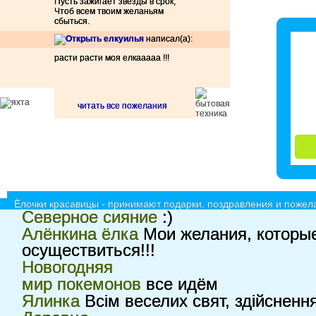
Пусть зажигает звезды в срок,
Чтоб всем твоим желаньям
сбыться.
илья
написал(а):
расти расти моя елкааааа !!!
читать все пожелания
Ёлочки красавицы - принимают подарки, поздравления и пожела
Северное сияние
:)
Алёнкина ёлка
Мои желания, которые
осуществиться!!!
Новогодняя
мир покемонов
все идём
Ялинка
Всім веселих свят, здійснення