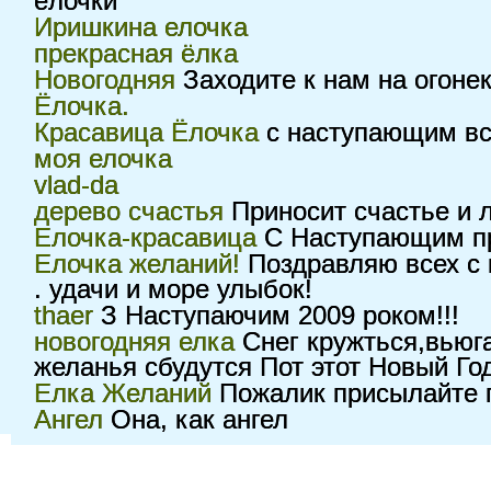
ёлочки
Иришкина елочка
прекрасная ёлка
Новогодняя
Заходите к нам на огонек!
Ёлочка.
Красавица Ёлочка
с наступающим всех
моя елочка
vlad-da
дерево счастья
Приносит счастье и 
Елочка-красавица
С Наступающим пр
Елочка желаний!
Поздравляю всех с
. удачи и море улыбок!
thaer
З Наступаючим 2009 роком!!!
новогодняя елка
Снег кружться,вьюга
желанья сбудутся Пот этот Новый Год!
Елка Желаний
Пожалик присылайте по
Ангел
Она, как ангел