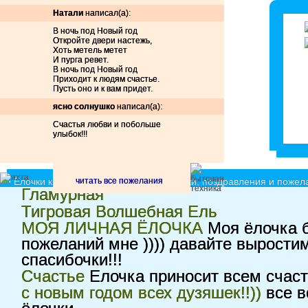
Натали
написал(а):
В ночь под Новый год
Откройте двери настежь,
Хоть метель метет
И пурга ревет.
В ночь под Новый год
Приходит к людям счастье.
Пусть оно и к вам придет.
ясно солнушко
написал(а):
Счастья любви и побольше
улыбок!!!
Ёлочки красавицы - принимают подарки, поздравления и пожела
читать все пожелания
Гламурная
Тигровая Волшебная Ель
МОЯ ЛИЧНАЯ ЁЛОЧКА
Моя ёлочка б
пожеланий мне )))) давайте вырости
спасибочки!!!
Счастье
Елочка приносит всем счас
с новым годом всех дузяшек!!))
все в