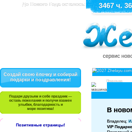
До Нового Года осталось:
3467 ч. 36
сервис нов
Создай свою ёлочку и собирай
подарки и поздравления!
Правила
Подари друзьям и себе праздник —
оставь пожелания и получи взамен
улыбки, благодарность и
В новом
море позитива!
Владелец:
И
Позитивные страницы!
VIP Подарк