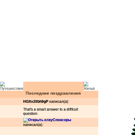
Последние поздравления
HGXv20bh9gP
написал(а):
That's a smart answer to a diflfcuit
question.
Спонсоры
написал(а):