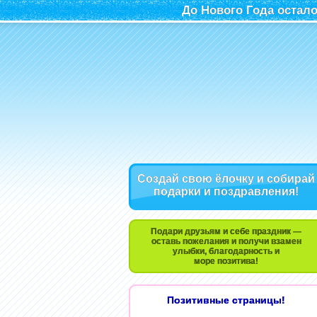
До Нового Года остало
Создай свою ёлочку и собирай
подарки и поздравления!
Подари друзьям и себе праздник —
оставь пожелания и получи взамен
улыбки, благодарность и
море позитива!
Позитивные страницы!