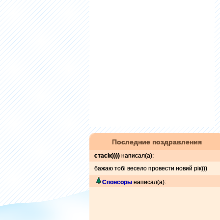
Последние поздравления
стасік))))
написал(а):
бажаю тобі весело провести новий рік)))
Спонсоры
написал(а):