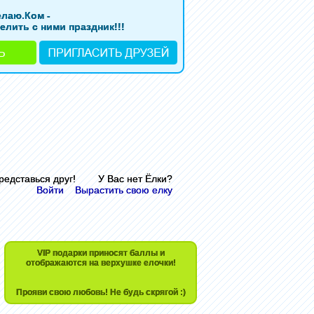
елаю.Ком -
елить с ними праздник!!!
Представься друг! У Вас нет Ёлки?
Войти
Вырастить свою елку
VIP подарки приносят баллы и
отображаются на верхушке елочки!
Прояви свою любовь! Не будь скрягой :)