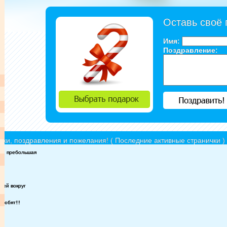
Оставь своё
Имя:
Поздравление:
ки, поздравления и пожелания! ( Последние активные странички )
... пребольшая
.
зей вокруг
любят!!!