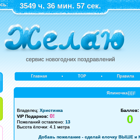
сь:
3549 ч. 36 мин. 57 сек.
сервис новогодних поздравлений
Главная
•
TOP
•
Правила
Ялиночка))))!
Владелец:
Христинка
Баллов:
0!
0
VIP Подарков:
Пожеланий оставлено:
13
Высота ёлочки: 4.1 метра
Добавь пожелание - сделай елочку ВЫШЕ и 