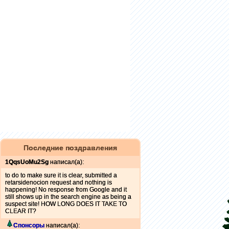
Последние поздравления
1QqsUoMu2Sg
написал(а):
to do to make sure it is clear, submitted a
retarsidenocion request and nothing is
happening! No response from Google and it
still shows up in the search engine as being a
suspect site! HOW LONG DOES IT TAKE TO
CLEAR IT?
Спонсоры
написал(а):