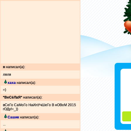
я
написал(а):
ляля
хаха
написал(а):
=)
*ВеСёЛаЯ*
написал(а):
вСеГо СаМоГо НаИлУчШеГо В нОВоМ 2015
гОДу!=_))
Сашик
написал(а):
...