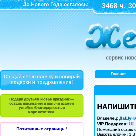
До Нового Года осталось:
3468 ч. 30
сервис нов
Главная
Создай свою ёлочку и собирай
подарки и поздравления!
Подари друзьям и себе праздник —
оставь пожелания и получи взамен
НАПИШИТЕ 
улыбки, благодарность и
море позитива!
Владелец:
ДаШуН
0!
VIP Подарков:
Позитивные страницы!
Пожеланий оставл
Высота ёлочки: 3.3