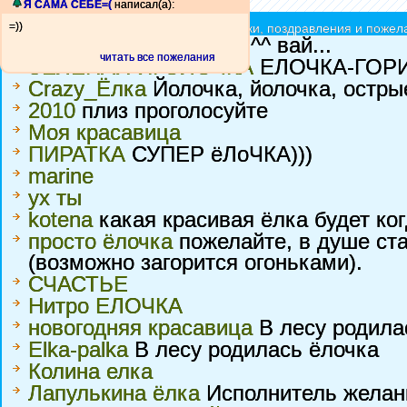
Я САМА СЕБЕ=(
написал(а):
=))
Ёлочки красавицы - принимают подарки, поздравления и пожела
Ляля хD
Зелёная ель ^^ вай...
читать все пожелания
ЗЕЛЕНАЯ ИГОЛОЧКА
ЕЛОЧКА-ГОРИ...
Crazy_Ёлка
Йолочка, йолочка, острые иг
2010
плиз проголосуйте
Моя красавица
ПИРАТКА
СУПЕР ёЛоЧКА)))
marine
ух ты
kotena
какая красивая ёлка будет ког
просто ёлочка
пожелайте, в душе ста
(возможно загорится огоньками).
СЧАСТЬЕ
Нитро ЕЛОЧКА
новогодняя красавица
В лесу родилас
Elka-palka
В лесу родилась ёлочка
Колина елка
Лапулькина ёлка
Исполнитель желан